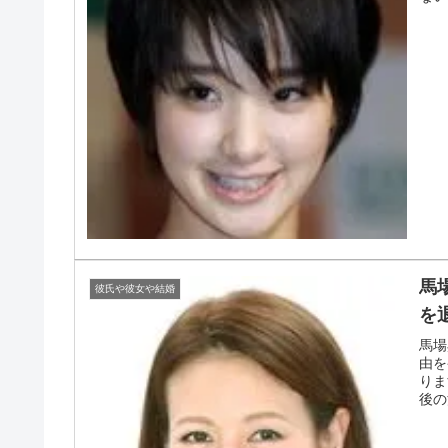
馬
彼氏や彼女や結婚
を
馬場
由を
りま
後の