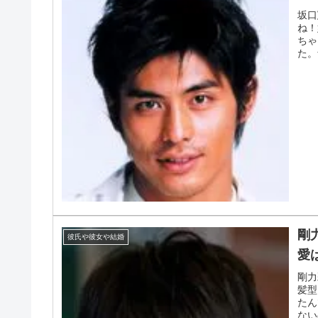
坂口
ね！
ちゃ
た。
剛
彼氏や彼女や結婚
愛
剛力
髪型
たん
ない