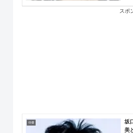
スポ
坂
俳優
美