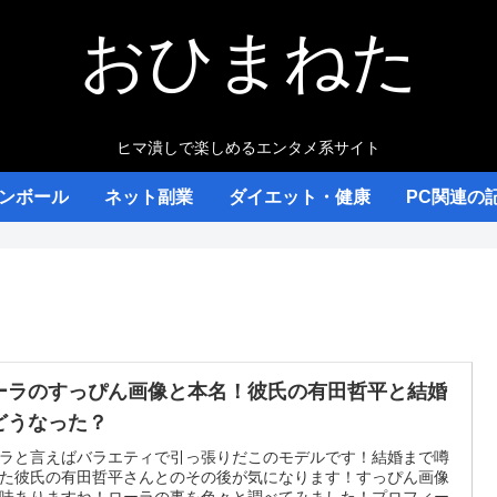
おひまねた
ヒマ潰しで楽しめるエンタメ系サイト
ンボール
ネット副業
ダイエット・健康
PC関連の
ーラのすっぴん画像と本名！彼氏の有田哲平と結婚
どうなった？
ラと言えばバラエティで引っ張りだこのモデルです！結婚まで噂
た彼氏の有田哲平さんとのその後が気になります！すっぴん画像
味ありますね！ローラの事を色々と調べてみました！プロフィー