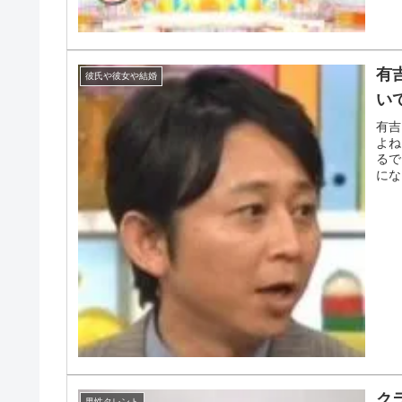
有
彼氏や彼女や結婚
い
有吉
よね
るで
にな
ク
男性タレント