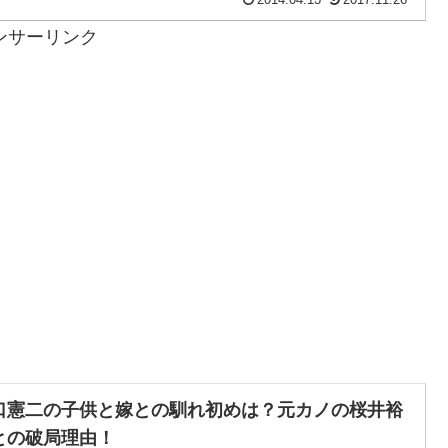
2014.04.13
2017.11.26
ンサーリンク
口憲二の子供と嫁との馴れ初めは？元カノの桜井裕
との破局理由！