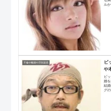
ルか
ビ
不倫や離婚や浮気疑惑
や
ビッ
婚を
結婚
グの