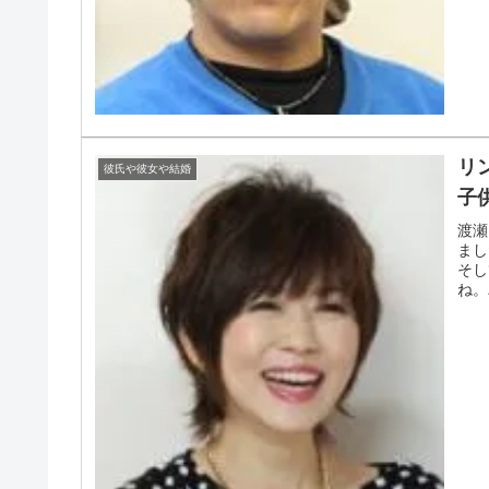
リ
彼氏や彼女や結婚
子
渡瀬
まし
そし
ね。