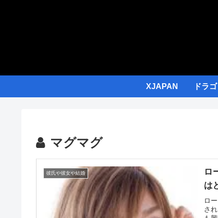
XJAPAN
ドラゴ
マグマグ
ロ
彼氏や彼女や結婚
は
ロー
され
も興