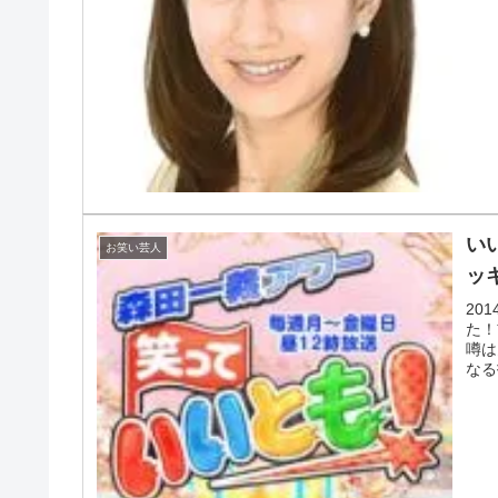
い
お笑い芸人
ッ
20
た！
噂は
なる