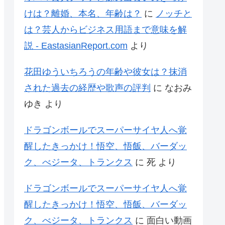
けは？離婚、本名、年齢は？
に
ノッチと
は？芸人からビジネス用語まで意味を解
説 - EastasianReport.com
より
花田ゆういちろうの年齢や彼女は？抹消
された過去の経歴や歌声の評判
に
なおみ
ゆき
より
ドラゴンボールでスーパーサイヤ人へ覚
醒したきっかけ！悟空、悟飯、バーダッ
ク、べジータ、トランクス
に
死
より
ドラゴンボールでスーパーサイヤ人へ覚
醒したきっかけ！悟空、悟飯、バーダッ
ク、べジータ、トランクス
に
面白い動画