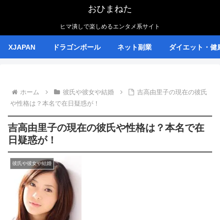
おひまねた
ヒマ潰しで楽しめるエンタメ系サイト
XJAPAN
ドラゴンボール
ネット副業
ダイエット・健
ホーム
彼氏や彼女や結婚
吉高由里子の現在の彼氏
や性格は？本名で在日疑惑が！
吉高由里子の現在の彼氏や性格は？本名で在
日疑惑が！
彼氏や彼女や結婚