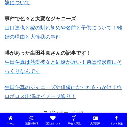
嫁について
事件で色々と大変なジャニーズ
山口達也と嫁の馴れ初めや名前と子供について！離
婚の理由と大怪我の事件
噂があった生田斗真さんの記事です！
生田斗真は熱愛彼女と結婚が近い！弟は整形前にそ
っくりなんです
生田斗真のジャニーズや俳優になったきっかけ！ウ
ロボロス出演はイメージ通り！
スポンサーリンク
ホーム
速報NEWS
巨乳タレント
不倫・浮気
人気記事
ネット副業