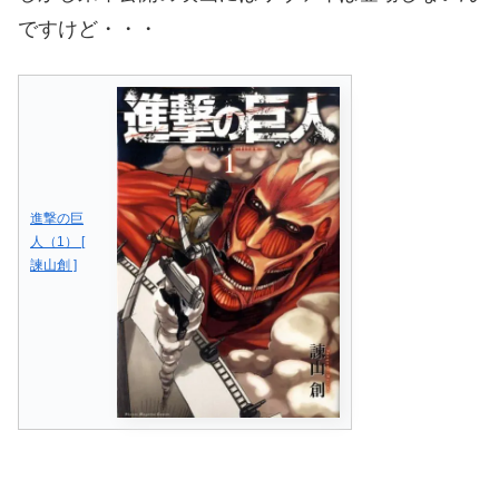
ですけど・・・
進撃の巨
人（1） [
諫山創 ]