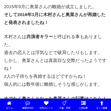
2015年9月に奥菜さんの離婚が成立しました。
そして2016年3月に木村さんと奥菜さんが再婚した
と発表されましたね！
木村さんは
共演者キラー
と呼ばれる事もありまし
た。
過去の恋人とは浮気などで破局したりもします。
しかし、奥菜さんとは真面目な交際だったようです
ね！
2人の子持ちを再婚するほどですからね！
個人的には数年後に離婚しそうな感じがします。
めでたく奥さんとなった奥菜さんの記事はこちら！
奥菜恵の子供と過去の結婚離婚の原因は？劣化は妊
ホーム
速報NEWS
巨乳タレント
不倫・浮気
人気記事
ネット副業