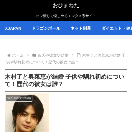
おひまねた
ヒマ潰しで楽しめるエンタメ系サイト
XJAPAN
ドラゴンボール
ネット副業
ダイエット・健
ホーム
彼氏や彼女や結婚
木村了と奥菜恵が結婚 子
供や馴れ初めについて！歴代の彼女は誰？
木村了と奥菜恵が結婚 子供や馴れ初めについ
て！歴代の彼女は誰？
彼氏や彼女や結婚