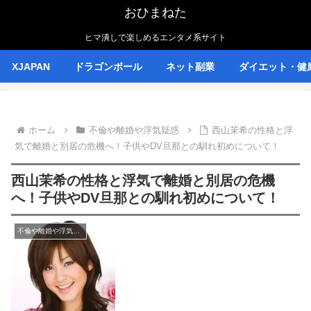
おひまねた
ヒマ潰しで楽しめるエンタメ系サイト
XJAPAN
ドラゴンボール
ネット副業
ダイエット・健
ホーム
不倫や離婚や浮気疑惑
西山茉希の性格と浮
気で離婚と別居の危機へ！子供やDV旦那との馴れ初めについて！
西山茉希の性格と浮気で離婚と別居の危機
へ！子供やDV旦那との馴れ初めについて！
不倫や離婚や浮気疑惑