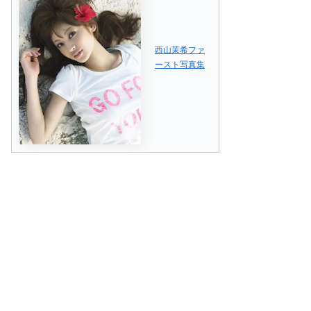
西山茉希ファ
ースト写真集