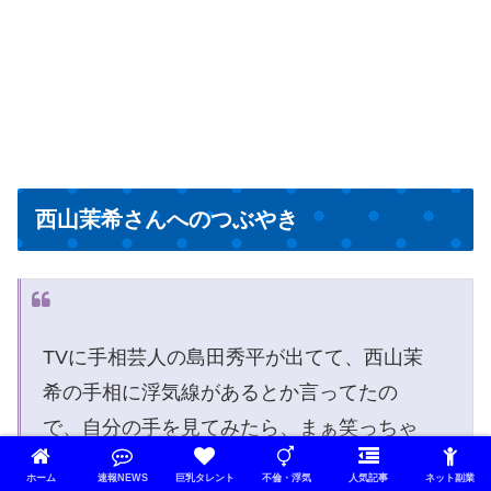
西山茉希さんへのつぶやき
TVに手相芸人の島田秀平が出てて、西山茉
希の手相に浮気線があるとか言ってたの
で、自分の手を見てみたら、まぁ笑っちゃ
うくらい綺麗な浮気線が二本もあり、一瞬
ホーム
速報NEWS
巨乳タレント
不倫・浮気
人気記事
ネット副業