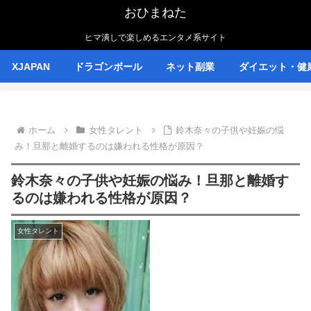
おひまねた
ヒマ潰しで楽しめるエンタメ系サイト
XJAPAN
ドラゴンボール
ネット副業
ダイエット・健
ホーム
女性タレント
鈴木奈々の子供や妊娠の悩
み！旦那と離婚するのは嫌われる性格が原因？
鈴木奈々の子供や妊娠の悩み！旦那と離婚す
るのは嫌われる性格が原因？
女性タレント