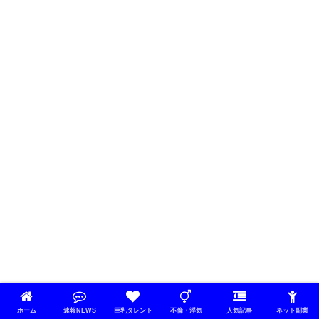
ホーム
速報NEWS
巨乳タレント
不倫・浮気
人気記事
ネット副業