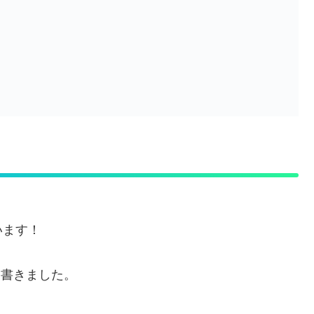
います！
も書きました。
！