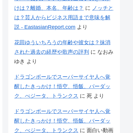
けは？離婚、本名、年齢は？
に
ノッチと
は？芸人からビジネス用語まで意味を解
説 - EastasianReport.com
より
花田ゆういちろうの年齢や彼女は？抹消
された過去の経歴や歌声の評判
に
なおみ
ゆき
より
ドラゴンボールでスーパーサイヤ人へ覚
醒したきっかけ！悟空、悟飯、バーダッ
ク、べジータ、トランクス
に
死
より
ドラゴンボールでスーパーサイヤ人へ覚
醒したきっかけ！悟空、悟飯、バーダッ
ク、べジータ、トランクス
に
面白い動画