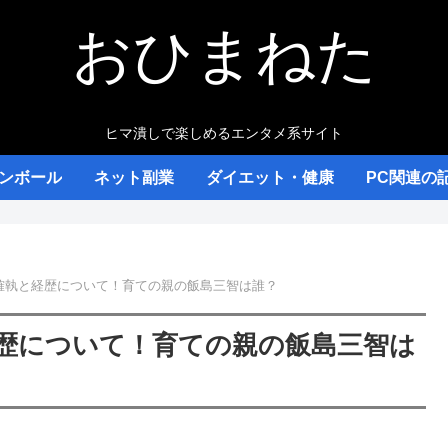
おひまねた
ヒマ潰しで楽しめるエンタメ系サイト
ンボール
ネット副業
ダイエット・健康
PC関連の
仲確執と経歴について！育ての親の飯島三智は誰？
経歴について！育ての親の飯島三智は