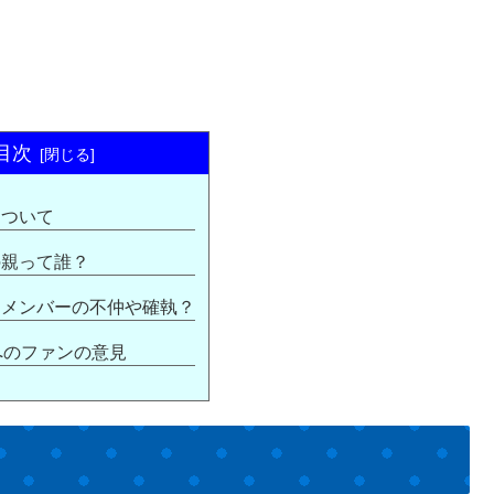
目次
について
の親って誰？
はメンバーの不仲や確執？
へのファンの意見