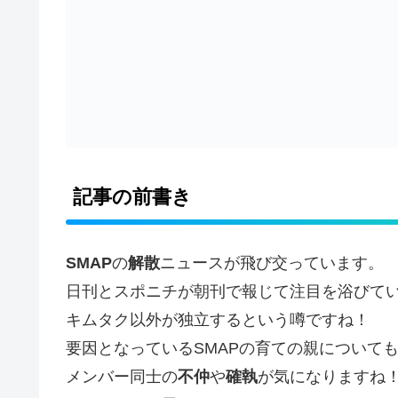
記事の前書き
SMAP
の
解散
ニュースが飛び交っています。
日刊とスポニチが朝刊で報じて注目を浴びて
キムタク以外が独立するという噂ですね！
要因となっているSMAPの育ての親について
メンバー同士の
不仲
や
確執
が気になりますね