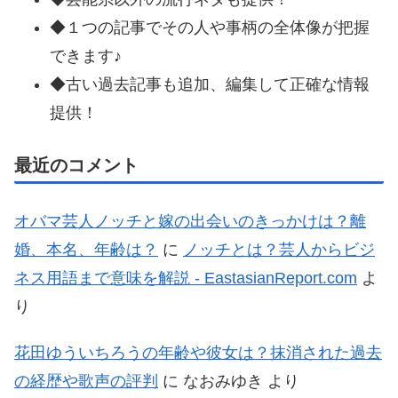
◆１つの記事でその人や事柄の全体像が把握
できます♪
◆古い過去記事も追加、編集して正確な情報
提供！
最近のコメント
オバマ芸人ノッチと嫁の出会いのきっかけは？離
婚、本名、年齢は？
に
ノッチとは？芸人からビジ
ネス用語まで意味を解説 - EastasianReport.com
よ
り
花田ゆういちろうの年齢や彼女は？抹消された過去
の経歴や歌声の評判
に
なおみゆき
より