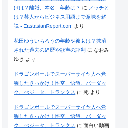
けは？離婚、本名、年齢は？
に
ノッチと
は？芸人からビジネス用語まで意味を解
説 - EastasianReport.com
より
花田ゆういちろうの年齢や彼女は？抹消
された過去の経歴や歌声の評判
に
なおみ
ゆき
より
ドラゴンボールでスーパーサイヤ人へ覚
醒したきっかけ！悟空、悟飯、バーダッ
ク、べジータ、トランクス
に
死
より
ドラゴンボールでスーパーサイヤ人へ覚
醒したきっかけ！悟空、悟飯、バーダッ
ク、べジータ、トランクス
に
面白い動画