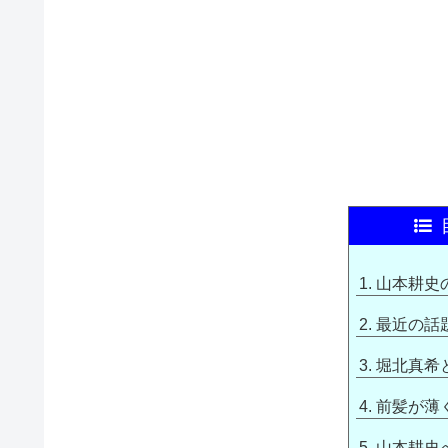
山本耕史
最近の話
堀北真希
前髪が薄
山本耕史