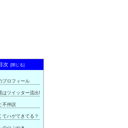
目次
のプロフィール
題はツイッター流出!
と不仲説
くてハゲてきてる？
へのつぶやき