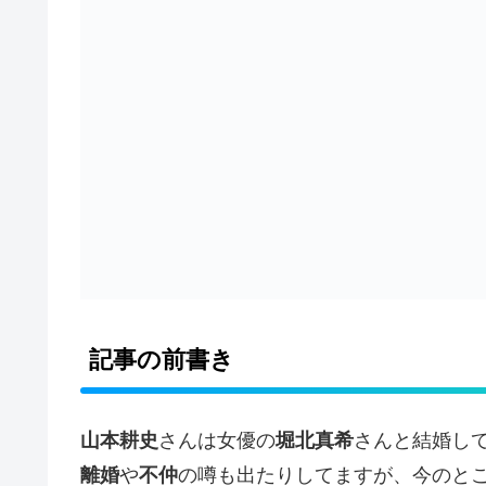
記事の前書き
山本耕史
さんは女優の
堀北真希
さんと結婚し
離婚
や
不仲
の噂も出たりしてますが、今のと