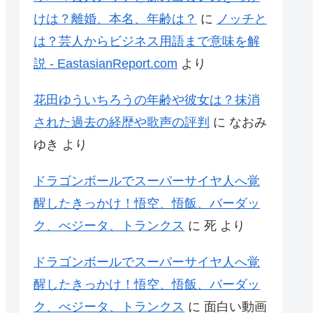
けは？離婚、本名、年齢は？
に
ノッチと
は？芸人からビジネス用語まで意味を解
説 - EastasianReport.com
より
花田ゆういちろうの年齢や彼女は？抹消
された過去の経歴や歌声の評判
に
なおみ
ゆき
より
ドラゴンボールでスーパーサイヤ人へ覚
醒したきっかけ！悟空、悟飯、バーダッ
ク、べジータ、トランクス
に
死
より
ドラゴンボールでスーパーサイヤ人へ覚
醒したきっかけ！悟空、悟飯、バーダッ
ク、べジータ、トランクス
に
面白い動画