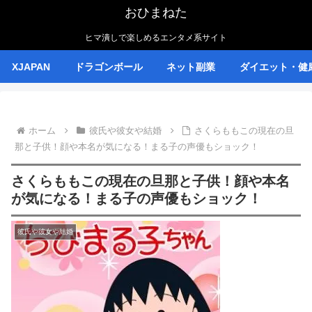
おひまねた
ヒマ潰しで楽しめるエンタメ系サイト
XJAPAN
ドラゴンボール
ネット副業
ダイエット・健
ホーム
彼氏や彼女や結婚
さくらももこの現在の旦
那と子供！顔や本名が気になる！まる子の声優もショック！
さくらももこの現在の旦那と子供！顔や本名
が気になる！まる子の声優もショック！
彼氏や彼女や結婚