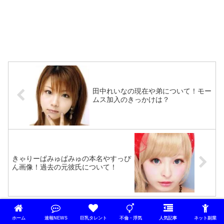
田中れいなの現在や弟について！モー
ムス加入のきっかけは？
きゃりーぱみゅぱみゅの本名やすっぴ
ん画像！過去の元彼氏について！
コメント
ホーム
速報NEWS
巨乳タレント
不倫・浮気
人気記事
ネット副業