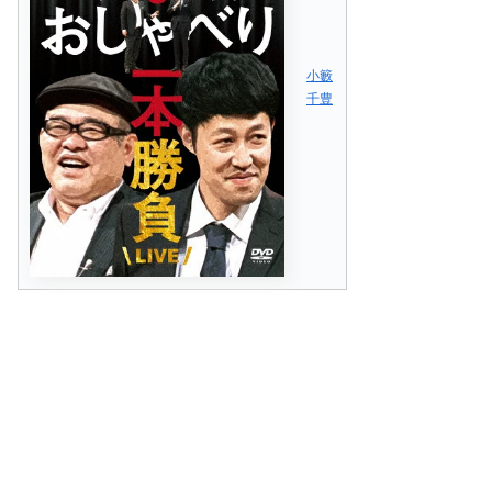
小籔
千豊