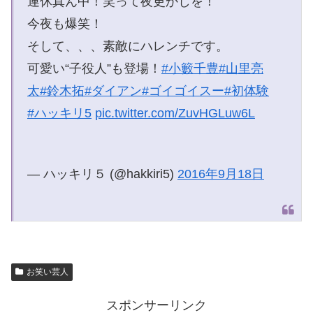
連休真ん中！笑って夜更かしを！
今夜も爆笑！
そして、、、素敵にハレンチです。
可愛い“子役人”も登場！
#小籔千豊
#山里亮
太
#鈴木拓
#ダイアン
#ゴイゴイスー
#初体験
#ハッキリ5
pic.twitter.com/ZuvHGLuw6L
— ハッキリ５ (@hakkiri5)
2016年9月18日
お笑い芸人
スポンサーリンク