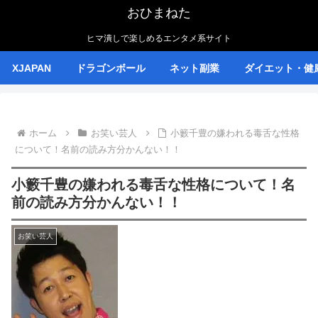
おひまねた
ヒマ潰しで楽しめるエンタメ系サイト
XJAPAN
ドラゴンボール
ネット副業
ダイエット・健
ホーム
お笑い芸人
小籔千豊の嫌われる毒舌な性格
について！名前の読み方分かんない！！
小籔千豊の嫌われる毒舌な性格について！名
前の読み方分かんない！！
お笑い芸人