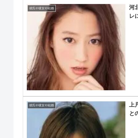
河
彼氏や彼女や結婚
レ
上
彼氏や彼女や結婚
と