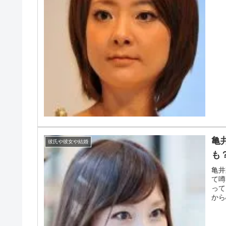
亀
彼氏や彼女や結婚
も
亀井
て噂
って
から