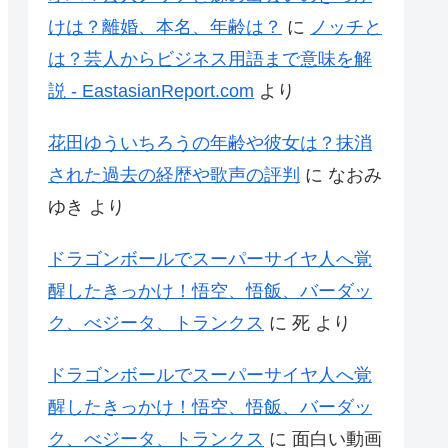
けは？離婚、本名、年齢は？
に
ノッチと
は？芸人からビジネス用語まで意味を解
説 - EastasianReport.com
より
花田ゆういちろうの年齢や彼女は？抹消
された過去の経歴や歌声の評判
に
なおみ
ゆき
より
ドラゴンボールでスーパーサイヤ人へ覚
醒したきっかけ！悟空、悟飯、バーダッ
ク、べジータ、トランクス
に
死
より
ドラゴンボールでスーパーサイヤ人へ覚
醒したきっかけ！悟空、悟飯、バーダッ
ク、べジータ、トランクス
に
面白い動画