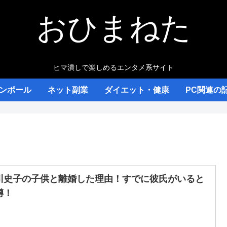
おひまねた
ヒマ潰しで楽しめるエンタメ系サイト
ンボール
ネット副業
ダイエット・健康
PC関連の
川史子の子供と離婚した理由！すでに彼氏がいると
噂！