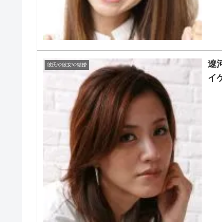
遼
彼氏や彼女や結婚
イ