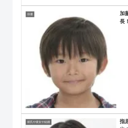
加
俳優
長
指
彼氏や彼女や結婚