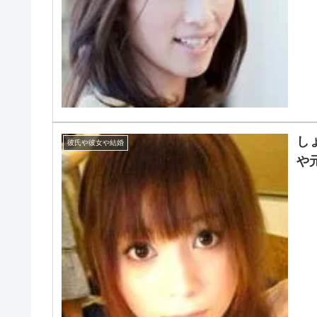
し
彼氏や彼女や結婚
や