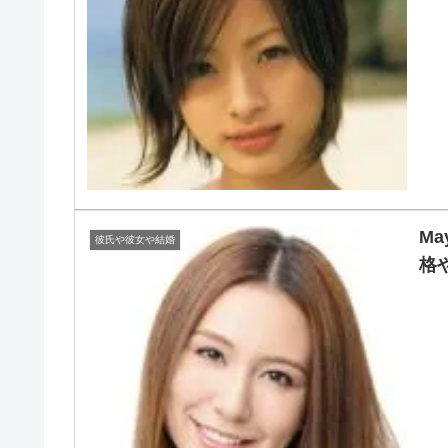
M
彼氏や彼女や結婚
格