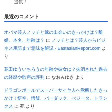
提供！
最近のコメント
オバマ芸人ノッチと嫁の出会いのきっかけは？離
婚、本名、年齢は？
に
ノッチとは？芸人からビジ
ネス用語まで意味を解説 - EastasianReport.com
よ
り
花田ゆういちろうの年齢や彼女は？抹消された過去
の経歴や歌声の評判
に
なおみゆき
より
ドラゴンボールでスーパーサイヤ人へ覚醒したきっ
かけ！悟空、悟飯、バーダック、べジータ、トラン
クス
に
死
より