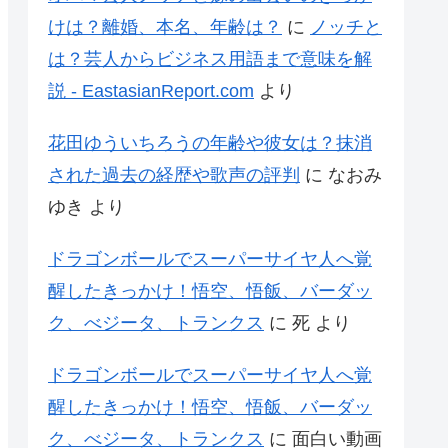
けは？離婚、本名、年齢は？
に
ノッチと
は？芸人からビジネス用語まで意味を解
説 - EastasianReport.com
より
花田ゆういちろうの年齢や彼女は？抹消
された過去の経歴や歌声の評判
に
なおみ
ゆき
より
ドラゴンボールでスーパーサイヤ人へ覚
醒したきっかけ！悟空、悟飯、バーダッ
ク、べジータ、トランクス
に
死
より
ドラゴンボールでスーパーサイヤ人へ覚
醒したきっかけ！悟空、悟飯、バーダッ
ク、べジータ、トランクス
に
面白い動画